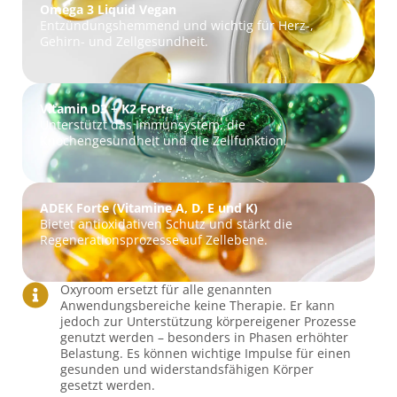
Omega 3 Liquid Vegan
Entzündungshemmend und wichtig für Herz-,
Gehirn- und Zellgesundheit.
Vitamin D3 + K2 Forte
Unterstützt das Immunsystem, die
Knochengesundheit und die Zellfunktion.
ADEK Forte (Vitamine A, D, E und K)
Bietet antioxidativen Schutz und stärkt die
Regenerationsprozesse auf Zellebene.
Oxyroom ersetzt für alle genannten
Anwendungsbereiche keine Therapie. Er kann
jedoch zur Unterstützung körpereigener Prozesse
genutzt werden – besonders in Phasen erhöhter
Belastung. Es können wichtige Impulse für einen
gesunden und widerstandsfähigen Körper
gesetzt werden.