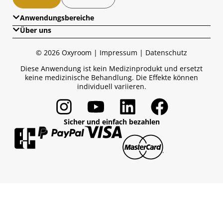
Anwendungsbereiche
Über uns
Übersicht
Über uns
Gesundheit
© 2026 Oxyroom |
Impressum
|
Datenschutz
Wissensglossar
Long Covid im Blick
Diese Anwendung ist kein Medizinprodukt und ersetzt
Medien & Presse
keine medizinische Behandlung. Die Effekte können
Sport
individuell variieren.
Longevity Lifestyle
Anti-Aging
Sicher und einfach bezahlen