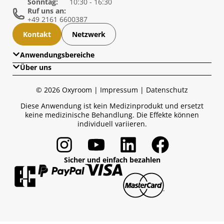
Sonntag:
10:30 - 16:30
Ruf uns an:
+49 2161 6600387
Kontakt
Netzwerk
Anwendungsbereiche
Über uns
Übersicht
Über uns
Gesundheit
© 2026 Oxyroom |
Impressum
|
Datenschutz
Wissensglossar
Long Covid im Blick
Diese Anwendung ist kein Medizinprodukt und ersetzt
Medien & Presse
keine medizinische Behandlung. Die Effekte können
Sport
individuell variieren.
Longevity Lifestyle
Anti-Aging
Sicher und einfach bezahlen