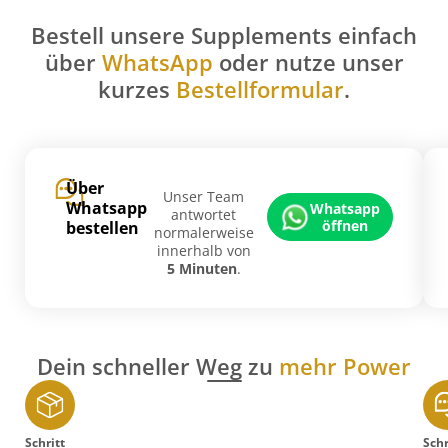
Bestell unsere Supplements einfach
über
WhatsApp
oder nutze unser
kurzes
Bestellformular
.
Über
Unser Team
Whatsapp
Whatsapp
antwortet
öffnen
bestellen
normalerweise
innerhalb von
5 Minuten
.
Dein schneller Weg zu
mehr Power
Schritt
Schr