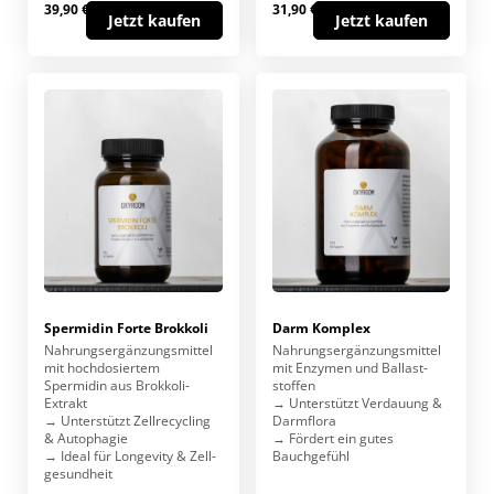
39,90 €
31,90 €
Jetzt kaufen
Jetzt kaufen
Spermidin Forte Brokkoli
Darm Komplex
Nahrungs­ergänzungs­mittel
Nahrungs­ergänzungs­mittel
mit hochdosiertem
mit Enzymen und Ballast­
Spermidin aus Brokkoli-
stoffen
Extrakt
→ Unterstützt Verdauung &
→ Unterstützt Zell­recycling
Darmflora
& Autophagie
→ Fördert ein gutes
→ Ideal für Longevity & Zell­
Bauchgefühl
gesundheit