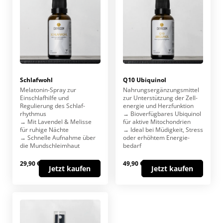
Schlafwohl
Q10 Ubiquinol
Melatonin-Spray zur
Nahrungs­ergänzungs­mittel
Einschlaf­hilfe und
zur Unter­stützung der Zell­
Regulierung des Schlaf­
energie und Herz­funktion
rhythmus
→ Bio­verfügbares Ubiquinol
→ Mit Lavendel & Melisse
für aktive Mito­chondrien
für ruhige Nächte
→ Ideal bei Müdig­keit, Stress
→ Schnelle Aufnahme über
oder erhöhtem Energie­
die Mundschleimhaut
bedarf
29,90 €
49,90 €
Jetzt kaufen
Jetzt kaufen