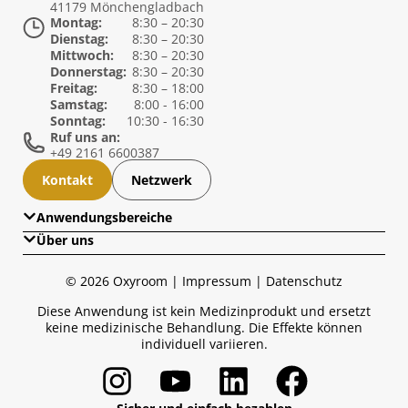
41179 Mönchengladbach
Montag:
8:30 – 20:30
Dienstag:
8:30 – 20:30
Mittwoch:
8:30 – 20:30
Donnerstag:
8:30 – 20:30
Freitag:
8:30 – 18:00
Samstag:
8:00 - 16:00
Sonntag:
10:30 - 16:30
Ruf uns an:
+49 2161 6600387
Kontakt
Netzwerk
Anwendungsbereiche
Über uns
Übersicht
Über uns
Gesundheit
© 2026 Oxyroom |
Impressum
|
Datenschutz
Wissensglossar
Long Covid im Blick
Diese Anwendung ist kein Medizinprodukt und ersetzt
Medien & Presse
keine medizinische Behandlung. Die Effekte können
Sport
individuell variieren.
Longevity Lifestyle
Anti-Aging