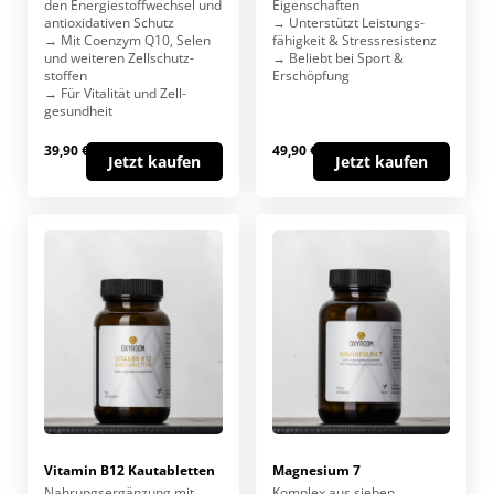
den Energie­stoffwechsel und
Eigenschaften
anti­oxidativen Schutz
→ Unterstützt Leistungs­
→ Mit Coenzym Q10, Selen
fähigkeit & Stress­resistenz
und weiteren Zellschutz­
→ Beliebt bei Sport &
stoffen
Erschöpfung
→ Für Vitalität und Zell­
gesundheit
39,90 €
49,90 €
Jetzt kaufen
Jetzt kaufen
Vitamin B12 Kautabletten
Magnesium 7
Nahrungs­ergänzung mit
Komplex aus sieben