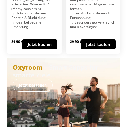
aktiviertem Vitamin B12
verschiedenen Magnesium­
(Methylcobalamin)
formen
→ Unterstützt Nerven,
→ Für Muskeln, Nerven &
Energie & Blutbildung
Entspannung
→ Ideal bei veganer
→ Besonders gut verträglich
Ernährung
und bioverfügbar
29,90 €
29,90 €
Jetzt kaufen
Jetzt kaufen
Oxyroom
– Smart Supps für
smarte Ziele.
Jetzt bestellen