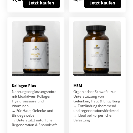
Jetzt kaufen
Jetzt kaufen
Kollagen Plus
MSM
Nahrungs­ergänzungs­mittel
Organischer Schwefel zur
mit bioaktivem Kollagen,
Unterstützung von
Hyaluron­säure und
Gelenken, Haut & Entgiftung
Vitaminen
→ Entzündungs­hemmend
→ Für Haut, Gelenke und
und regenerations­fördernd
Binde­gewebe
→ Ideal bei körperlicher
→ Unterstützt natürliche
Belastung
Regeneration & Spannkraft