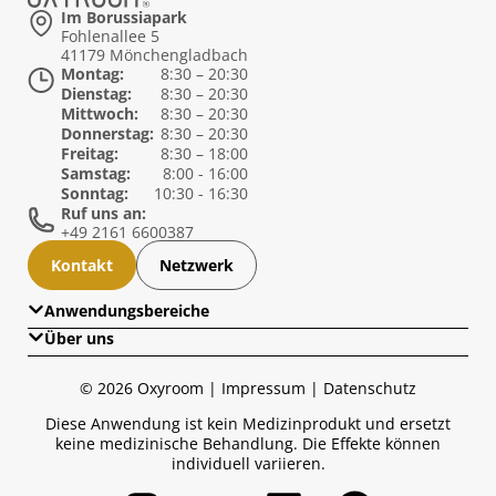
Im Borussiapark
Fohlenallee 5
41179 Mönchengladbach
Montag:
8:30 – 20:30
Dienstag:
8:30 – 20:30
Mittwoch:
8:30 – 20:30
Donnerstag:
8:30 – 20:30
Freitag:
8:30 – 18:00
Samstag:
8:00 - 16:00
Sonntag:
10:30 - 16:30
Ruf uns an:
+49 2161 6600387
Kontakt
Netzwerk
Anwendungsbereiche
Über uns
Übersicht
Über uns
Gesundheit
© 2026 Oxyroom |
Impressum
|
Datenschutz
Wissensglossar
Long Covid im Blick
Diese Anwendung ist kein Medizinprodukt und ersetzt
Medien & Presse
keine medizinische Behandlung. Die Effekte können
Sport
individuell variieren.
Longevity Lifestyle